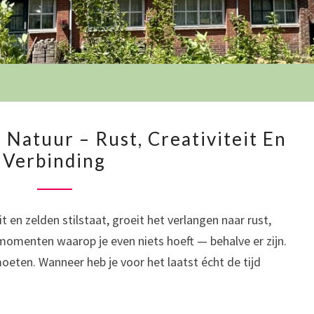
ARRANGEMENT
Natuur – Rust, Creativiteit En
IN
Verbinding
DE
NATUUR
–
t en zelden stilstaat, groeit het verlangen naar rust,
RUST,
momenten waarop je even niets hoeft — behalve er zijn.
CREATIVITEIT
ten. Wanneer heb je voor het laatst écht de tijd
EN
VERBINDING