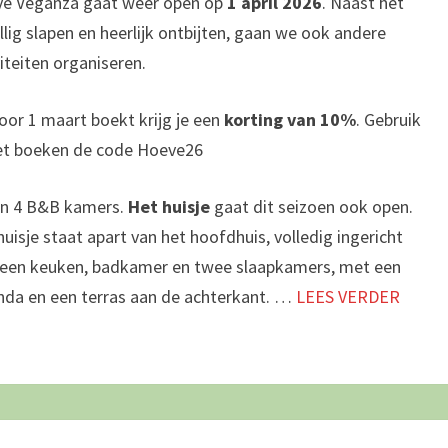
e Veganza gaat weer open op
1 april 2026
. Naast het
llig slapen en heerlijk ontbijten, gaan we ook andere
viteiten organiseren.
voor 1 maart boekt krijg je een
korting van 10%
. Gebruik
het boeken de code Hoeve26
ijn 4 B&B kamers.
Het huisje
gaat dit seizoen ook open.
huisje staat apart van het hoofdhuis, volledig ingericht
een keuken, badkamer en twee slaapkamers, met een
nda en een terras aan de achterkant. …
LEES VERDER