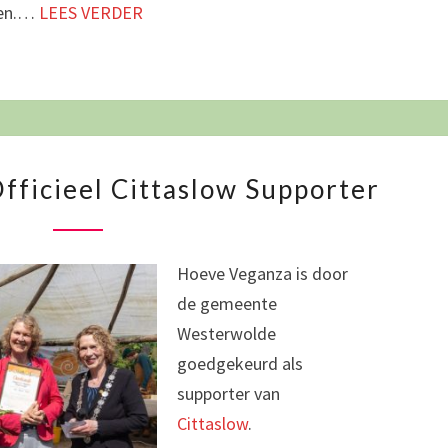
men.…
LEES VERDER
HOEVE
fficieel Cittaslow Supporter
VEGANZA
OFFICIEEL
CITTASLOW
Hoeve Veganza is door
SUPPORTER
de gemeente
Westerwolde
goedgekeurd als
supporter van
Cittaslow
.