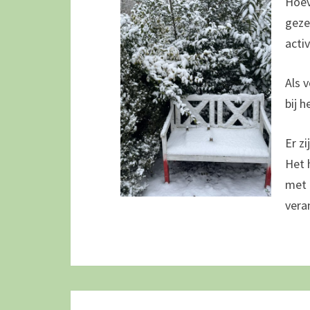
Hoev
geze
acti
Als 
bij 
Er z
Het 
met 
vera