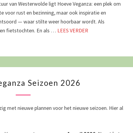
atuur van Westerwolde ligt Hoeve Veganza: een plek om
e voor rust en bezinning, maar ook inspiratie en
chtsoord — waar stilte weer hoorbaar wordt. Als
 en fietstochten. En als …
LEES VERDER
HOEVE
eganza Seizoen 2026
VEGANZA
SEIZOEN
2026
bezig met nieuwe plannen voor het nieuwe seizoen. Hier al