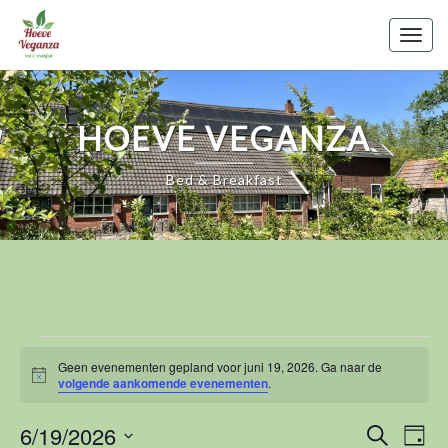
Skip
to
Togg
content
navig
HOEVE VEGANZA
Bed & Breakfast
Evenementen
Geen evenementen gepland voor juni 19, 2026. Ga naar de
In
Bericht
volgende aankomende evenementen
.
Juni
E
E
6/19/2026
Zoeken
19,
Dag